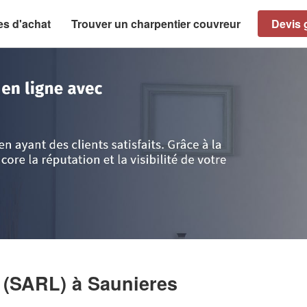
es d'achat
Trouver un charpentier couvreur
Devis g
aône-et-Loire
>
Saunieres
>
Société CHARPENTE PRO (SARL)
 (SARL)
à Saunieres