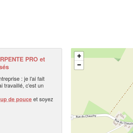
+
RPENTE PRO et
−
sés
eprise : je l'ai fait
i travaillé, c'est un
et soyez
oup de pouce