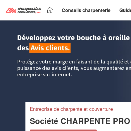
Conseils charpenterie
Guid
Accueil
>
Trouver un charpentier couvreur
>
Bourgogne
>
S
Entreprise de charpente et couverture
Société CHARPENTE PRO