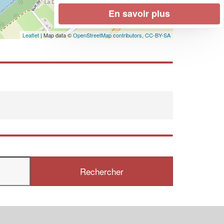
En savoir plus
Leaflet
| Map data ©
OpenStreetMap contributors,
CC-BY-SA