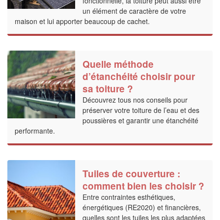
fonctionnelle, la toiture peut aussi être
un élément de caractère de votre
maison et lui apporter beaucoup de cachet.
Augmentez votre
vos
tout 
marges
nouveaux client
Quelle méthode
En sa
d’étanchéité choisir pour
sa toiture ?
Découvrez tous nos conseils pour
préserver votre toiture de l’eau et des
poussières et garantir une étanchéité
performante.
Tuiles de couverture :
comment bien les choisir ?
Entre contraintes esthétiques,
énergétiques (RE2020) et financières,
quelles sont les tuiles les plus adaptées