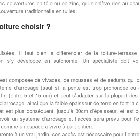
 couvertures en tôle ou en zinc, qui n’enlève rien au char
uverture traditionnelle en tuiles.
oiture choisir ?
alisées. Il faut bien la différencier de la toiture-terr
ion s’y développe en autonomie. Un spécialiste doit v
re est composée de vivaces, de mousses et de sédums qui p
tème d’arrosage (sauf si la pente est trop prononcée ou d
in (entre 5 et 15 cm) et peut s’adapter sur la plupart des
d’arrosage, ainsi que la faible épaisseur de terre en font la
trat est plus conséquent, jusqu’à 30cm d’épaisseur, et es
évoir un système d’arrosage et l’accès sera prévu pour l’e
u comme un espace à vivre à part entière.
pparente à un vrai jardin, son accès est nécessaire pour l’en