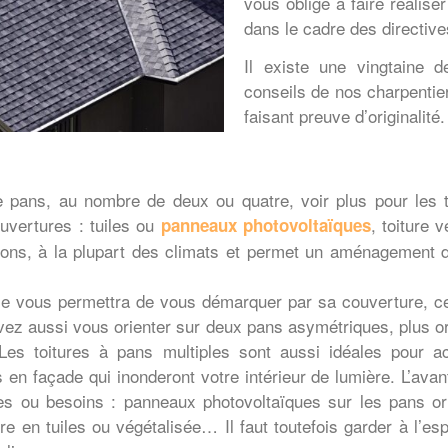
vous oblige à faire réaliser
dans le cadre des directi
Il existe une vingtaine d
conseils de nos charpentier
faisant preuve d’originalité.
 pans, au nombre de deux ou quatre, voir plus pour les 
vertures : tuiles ou
, toiture 
panneaux photovoltaïques
ions, à la plupart des climats et permet un aménagement d
lle vous permettra de vous démarquer par sa couverture, ce
vez aussi vous orienter sur deux pans asymétriques, plus ori
es toitures à pans multiples sont aussi idéales pour ac
 en façade qui inonderont votre intérieur de lumière. L’avan
es ou besoins : panneaux photovoltaïques sur les pans ori
 en tuiles ou végétalisée… Il faut toutefois garder à l’esp