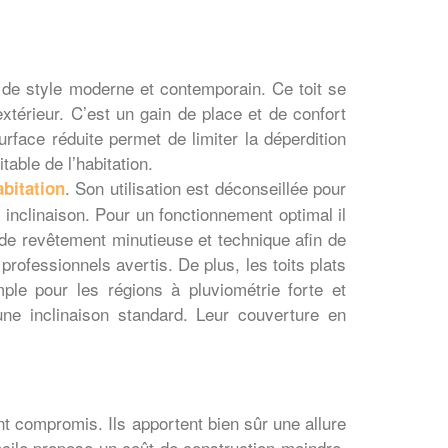
 de style moderne et contemporain. Ce toit se
térieur. C’est un gain de place et de confort
rface réduite permet de limiter la déperdition
able de l’habitation.
. Son utilisation est déconseillée pour
abitation
e inclinaison. Pour un fonctionnement optimal il
 de revêtement minutieuse et technique afin de
rofessionnels avertis. De plus, les toits plats
ple pour les régions à pluviométrie forte et
une inclinaison standard. Leur couverture en
nt compromis. Ils apportent bien sûr une allure
facile propose un coût de construction moindre.