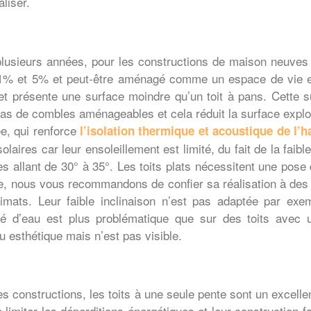
liser.
s plusieurs années, pour les constructions de maison neuves
e 1% et 5% et peut-être aménagé comme un espace de vie ex
t présente une surface moindre qu’un toit à pans. Cette su
s de combles aménageables et cela réduit la surface exploit
sée, qui renforce
l’isolation thermique et acoustique de l’h
olaires car leur ensoleillement est limité, du fait de la faibl
s allant de 30° à 35°. Les toits plats nécessitent une pose
ite, nous vous recommandons de confier sa réalisation à des p
mats. Leur faible inclinaison n’est pas adaptée par exem
ité d’eau est plus problématique que sur des toits avec 
 esthétique mais n’est pas visible.
es constructions, les toits à une seule pente sont un excelle
 limiter les déperditions énergétiques et leur construction 