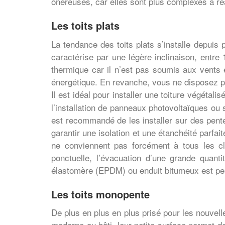
onéreuses, car elles sont plus complexes à réa
Les toits plats
La tendance des toits plats s’installe depui
caractérise par une légère inclinaison, entr
thermique car il n’est pas soumis aux vents e
énergétique. En revanche, vous ne disposez pa
Il est idéal pour installer une toiture végétali
l’installation de panneaux photovoltaïques ou s
est recommandé de les installer sur des pente
garantir une isolation et une étanchéité parfa
ne conviennent pas forcément à tous les cli
ponctuelle, l’évacuation d’une grande quant
élastomère (EPDM) ou enduit bitumeux est peu
Les toits monopente
De plus en plus en plus prisé pour les nouvell
moderne au bâti, leur petite surface permet de