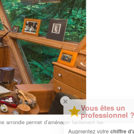
✕
Vous êtes un
professionnel ?
rme arrondie permet d’aménager facilement les
Augmentez votre
et
chiffre d'affaires