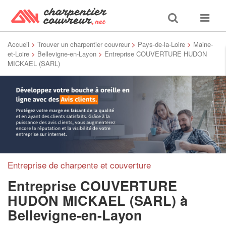
Toggle
Toggle
search
navigat
Accueil
>
Trouver un charpentier couvreur
>
Pays-de-la-Loire
>
Maine-
et-Loire
>
Bellevigne-en-Layon
>
Entreprise COUVERTURE HUDON
MICKAEL (SARL)
Entreprise de charpente et couverture
Entreprise COUVERTURE
HUDON MICKAEL (SARL)
à
Bellevigne-en-Layon