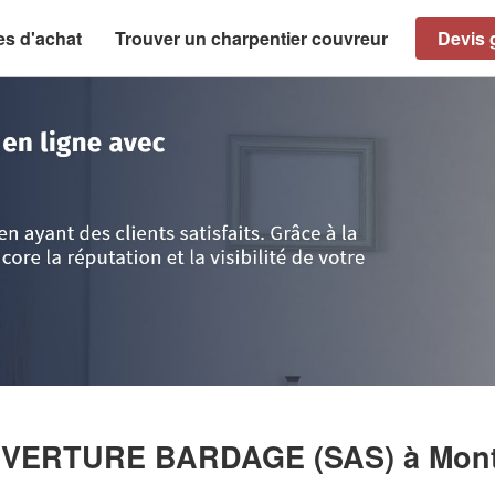
es d'achat
Trouver un charpentier couvreur
Devis g
>
Ain
>
Montagnieu
>
Entreprise FORNAINI COUVERTURE BARDAGE (SAS)
OUVERTURE BARDAGE (SAS)
à Mon