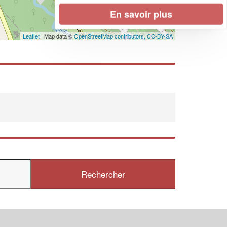
En savoir plus
Leaflet
| Map data ©
OpenStreetMap contributors,
CC-BY-SA