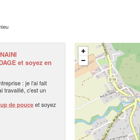
nieu
+
NAINI
−
AGE et soyez en
eprise : je l'ai fait
i travaillé, c'est un
et soyez
oup de pouce