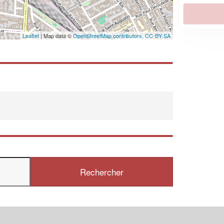
En savoir plus
Leaflet
| Map data ©
OpenStreetMap contributors,
CC-BY-SA