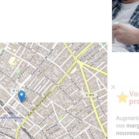
✕
Vous êtes un
professionnel ?
Augmentez votre
et
chiffre d'affaires
vos
tout en gagnant de
marges
!
nouveaux clients