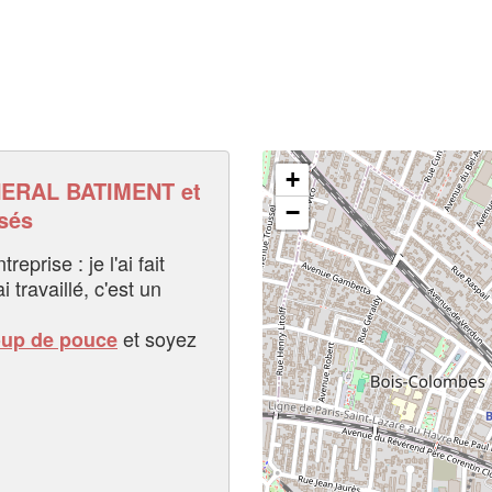
+
ERAL BATIMENT et
−
sés
eprise : je l'ai fait
i travaillé, c'est un
et soyez
oup de pouce