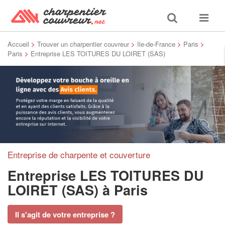
Toggle
Toggle
search
navigat
Accueil
>
Trouver un charpentier couvreur
>
Ile-de-France
>
Paris
>
Paris
>
Entreprise LES TOITURES DU LOIRET (SAS)
Entreprise de charpente et couverture
Entreprise LES TOITURES DU
LOIRET (SAS)
à Paris
Il s'agit de votre entreprise ?