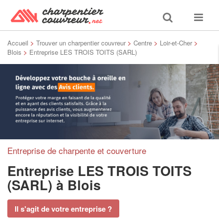
Toggle
Toggle
search
navigat
Accueil
>
Trouver un charpentier couvreur
>
Centre
>
Loir-et-Cher
>
Blois
>
Entreprise LES TROIS TOITS (SARL)
Entreprise de charpente et couverture
Entreprise LES TROIS TOITS
(SARL)
à Blois
Il s'agit de votre entreprise ?