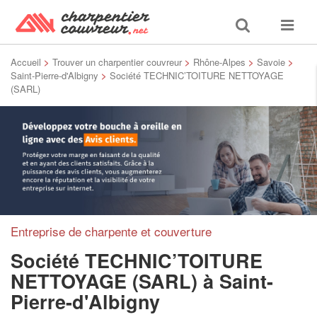
Toggle
Toggle
search
navigat
Accueil
>
Trouver un charpentier couvreur
>
Rhône-Alpes
>
Savoie
>
Saint-Pierre-d'Albigny
>
Société TECHNIC’TOITURE NETTOYAGE
(SARL)
Entreprise de charpente et couverture
Société TECHNIC’TOITURE
NETTOYAGE (SARL)
à Saint-
Pierre-d'Albigny