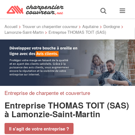
Toggle
Toggle
search
navigat
Accueil
>
Trouver un charpentier couvreur
>
Aquitaine
>
Dordogne
>
Lamonzie-Saint-Martin
>
Entreprise THOMAS TOIT (SAS)
Entreprise de charpente et couverture
Entreprise THOMAS TOIT (SAS)
à Lamonzie-Saint-Martin
Il s'agit de votre entreprise ?