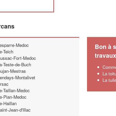
rcans
esparre-Medoc
Bon à s
e-Teich
travau
ussac-Fort-Medoc
a-Teste-de-Buch
Commen
ujan-Mestras
La toit
endays-Montalivet
La tui
rsac
e-Taillan-Medoc
e-Pian-Medoc
e-Haillan
aint-Jean-d'Illac