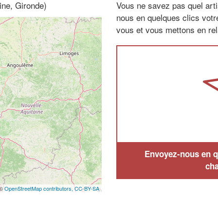
ine, Gironde)
Vous ne savez pas quel arti
nous en quelques clics vot
vous et vous mettons en rela
Envoyez-nous en qu
cha
 ©
OpenStreetMap contributors,
CC-BY-SA