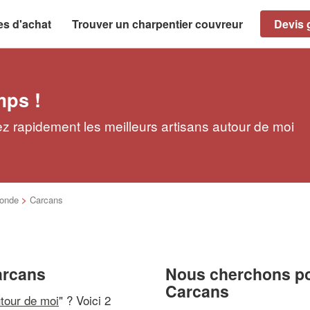
es d'achat
Trouver un charpentier couvreur
Devis g
mps !
z rapidement les meilleurs artisans autour de moi
ronde
>
Carcans
arcans
Nous cherchons pou
Carcans
utour de moi
" ? Voici 2