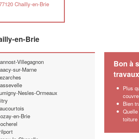
77120 Chailly-en-Brie
illy-en-Brie
annost-Villegagnon
Bon à s
aacy-sur-Marne
travau
ezarches
assevelle
Plus q
umigny-Nesles-Ormeaux
couvre
itry
Bien tr
aucourtois
Quelle
ozay-en-Brie
toiture
ocherel
rilport