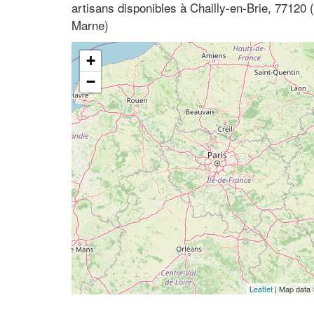
artisans disponibles à Chailly-en-Brie, 77120 
Marne)
+
−
Leaflet
| Map data