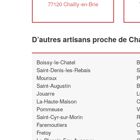
77120 Chailly-en-Brie
D’autres artisans proche de Cha
Boissy-le-Chatel
B
Saint-Denis-les-Rebais
S
Mouroux
P
Saint-Augustin
B
Jouarre
L
La-Haute-Maison
C
Pommeuse
V
Saint-Cyr-sur-Morin
R
Faremoutiers
C
Fretoy
T