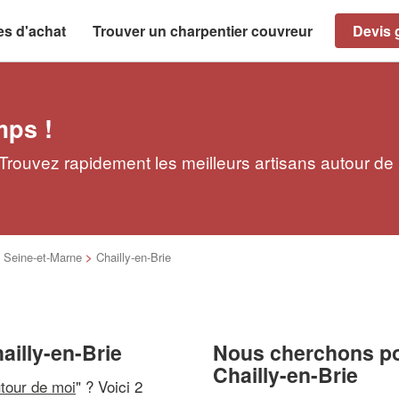
es d'achat
Trouver un charpentier couvreur
Devis g
mps !
 Trouvez rapidement les meilleurs artisans autour de
>
Seine-et-Marne
>
Chailly-en-Brie
ailly-en-Brie
Nous cherchons pou
Chailly-en-Brie
utour de moi
" ? Voici 2