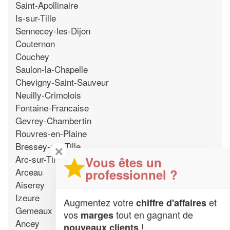
Saint-Apollinaire
Is-sur-Tille
Sennecey-les-Dijon
Couternon
Couchey
Saulon-la-Chapelle
Chevigny-Saint-Sauveur
Neuilly-Crimolois
Fontaine-Francaise
Gevrey-Chambertin
Rouvres-en-Plaine
Bressey-sur-Tille
✕
Arc-sur-Tille
Vous êtes un
Arceau
professionnel ?
Aiserey
Izeure
Augmentez votre
et
chiffre d'affaires
Gemeaux
vos
tout en gagnant de
marges
Ancey
!
nouveaux clients