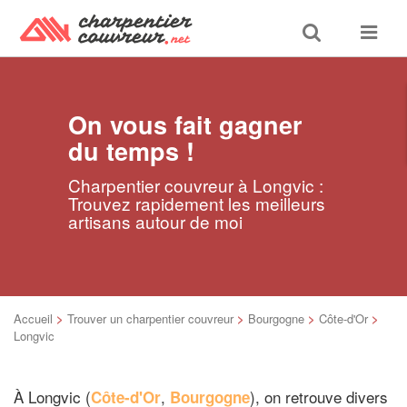
Toggle
Toggle
search
navigat
On vous fait gagner
du temps !
Charpentier couvreur à Longvic :
Trouvez rapidement les meilleurs
artisans autour de moi
Accueil
>
Trouver un charpentier couvreur
>
Bourgogne
>
Côte-d'Or
>
Longvic
À Longvic (
,
), on retrouve divers
Côte-d'Or
Bourgogne