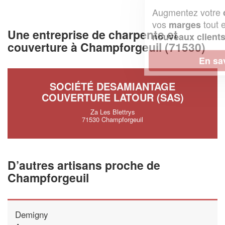
Augmentez votre
et
chiffre d'affaires
vos
tout en gagnant de
marges
Une entreprise de charpente et
!
nouveaux clients
couverture à Champforgeuil (71530)
En savoir plus
SOCIÉTÉ DESAMIANTAGE
COUVERTURE LATOUR (SAS)
Za Les Blettrys
71530 Champforgeuil
D’autres artisans proche de
Champforgeuil
Demigny