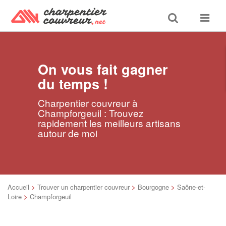
Toggle
Toggle
search
navigat
On vous fait gagner
du temps !
Charpentier couvreur à
Champforgeuil : Trouvez
rapidement les meilleurs artisans
autour de moi
Accueil
>
Trouver un charpentier couvreur
>
Bourgogne
>
Saône-et-
Loire
>
Champforgeuil