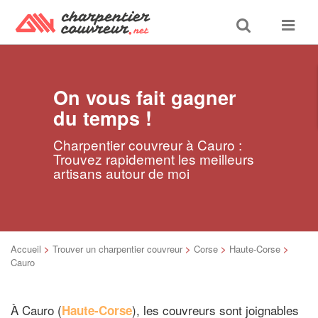
Toggle
Toggle
search
navigat
On vous fait gagner
du temps !
Charpentier couvreur à Cauro :
Trouvez rapidement les meilleurs
artisans autour de moi
Accueil
>
Trouver un charpentier couvreur
>
Corse
>
Haute-Corse
>
Cauro
À Cauro (
), les couvreurs sont joignables
Haute-Corse