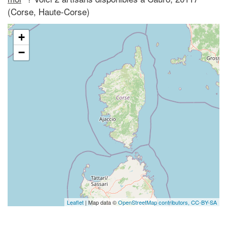
(Corse, Haute-Corse)
+
−
Leaflet
| Map data ©
OpenStreetMap contributors,
CC-BY-SA