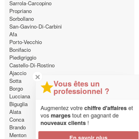
Sarrola-Carcopino
Propriano
Sorbollano
San-Gavino-Di-Carbini
Afa
Porto-Vecchio
Bonifacio
Piedigriggio
Castello-Di-Rostino
Ajaccio
✕
Sotta
Vous êtes un
Borgo
professionnel ?
Lucciana
Biguglia
Augmentez votre
et
chiffre d'affaires
Alata
vos
tout en gagnant de
marges
Conca
!
nouveaux clients
Brando
Menton
En savoir plus