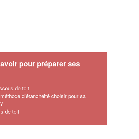
avoir pour préparer ses
x
ssous de toit
 méthode d’étanchéité choisir pour sa
 ?
s de toit