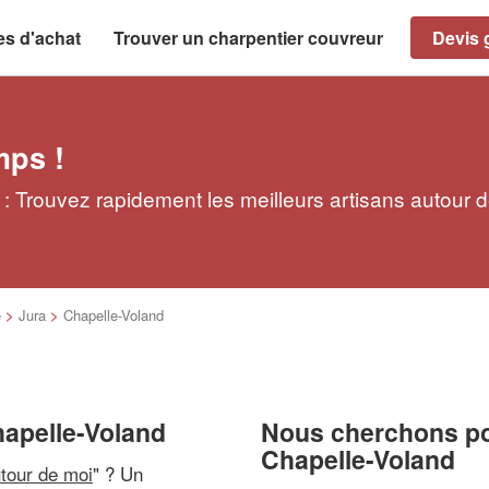
es d'achat
Trouver un charpentier couvreur
Devis g
mps !
: Trouvez rapidement les meilleurs artisans autour 
é
>
Jura
>
Chapelle-Voland
hapelle-Voland
Nous cherchons pou
Chapelle-Voland
utour de moi
" ? Un