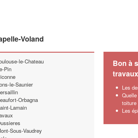
apelle-Voland
oulouse-le-Chateau
Bon à s
e-Pin
travau
iconne
ons-le-Saunier
Les de
ersaillin
Quelle
eaufort-Orbagna
toiture
aint-Lamain
Les épi
avaux
ussieres
ont-Sous-Vaudrey