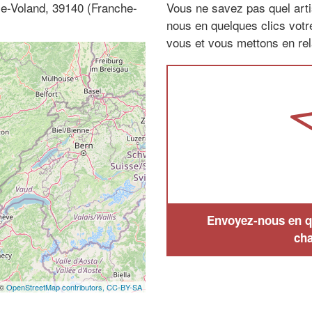
le-Voland, 39140 (Franche-
Vous ne savez pas quel arti
nous en quelques clics vot
vous et vous mettons en rela
Envoyez-nous en qu
cha
 ©
OpenStreetMap contributors,
CC-BY-SA