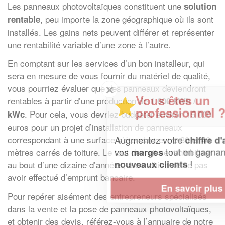
Les panneaux photovoltaïques constituent une
solution
, peu importe la zone géographique où ils sont
rentable
installés. Les gains nets peuvent différer et représenter
une rentabilité variable d’une zone à l’autre.
En comptant sur les services d’un bon installeur, qui
sera en mesure de vous fournir du matériel de qualité,
✕
vous pourriez évaluer que des panneaux deviendront
Vous êtes un
rentables à partir d’une production de
1 000 kWh /
professionnel ?
. Pour cela, vous devriez budgéter environ 15 000
kWc
euros pour un projet d’installation de panneaux
Augmentez votre
et
correspondant à une surface s’étendant entre 30 et 40
chiffre d'affaires
vos
tout en gagnant de
marges
mètres carrés de toiture. Le tout devrait se rentabiliser
!
nouveaux clients
au bout d’une dizaine d’années, à condition de ne pas
avoir effectué d’emprunt bancaire.
En savoir plus
Pour repérer aisément des entrepreneurs spécialisés
dans la vente et la pose de panneaux photovoltaïques,
et obtenir des devis, référez-vous à l’annuaire de notre