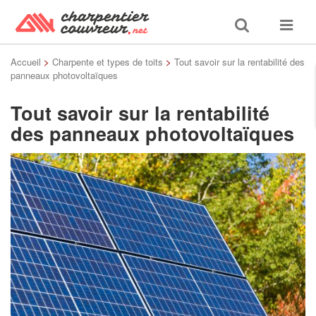
Toggle
Toggle
search
navigat
Accueil
>
Charpente et types de toits
>
Tout savoir sur la rentabilité des
panneaux photovoltaïques
Tout savoir sur la rentabilité
des panneaux photovoltaïques