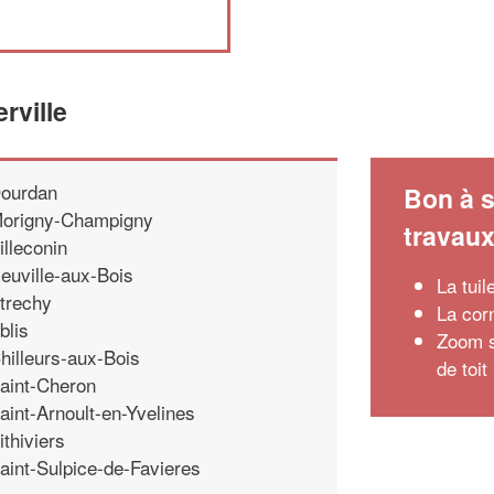
rville
ourdan
Bon à s
origny-Champigny
travau
illeconin
euville-aux-Bois
La tui
trechy
La corn
blis
Zoom su
hilleurs-aux-Bois
de toit
aint-Cheron
aint-Arnoult-en-Yvelines
ithiviers
aint-Sulpice-de-Favieres