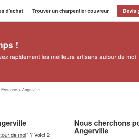
es d'achat
Trouver un charpentier couvreur
Devis g
mps !
vez rapidement les meilleurs artisans autour de moi
>
Essonne
>
Angerville
gerville
Nous cherchons pou
Angerville
utour de moi
" ? Voici 2