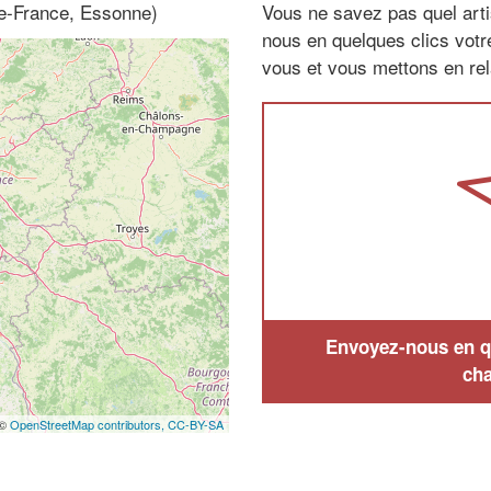
-de-France, Essonne)
Vous ne savez pas quel arti
nous en quelques clics vot
vous et vous mettons en rela
Envoyez-nous en qu
cha
 ©
OpenStreetMap contributors,
CC-BY-SA