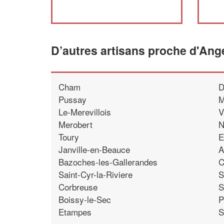
D’autres artisans proche d'Ange
Cham
D
Pussay
M
Le-Merevillois
V
Merobert
N
Toury
E
Janville-en-Beauce
A
Bazoches-les-Gallerandes
C
Saint-Cyr-la-Riviere
S
Corbreuse
S
Boissy-le-Sec
P
Etampes
S