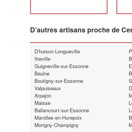
D’autres artisans proche de Ce
D'huison-Longueville
P
Itteville
B
Guigneville-sur-Essonne
E
Baulne
B
Boutigny-sur-Essonne
S
Valpuiseaux
D
Arpajon
M
Maisse
L
Ballancourt-sur-Essonne
L
Marolles-en-Hurepoix
B
Morigny-Champigny
M