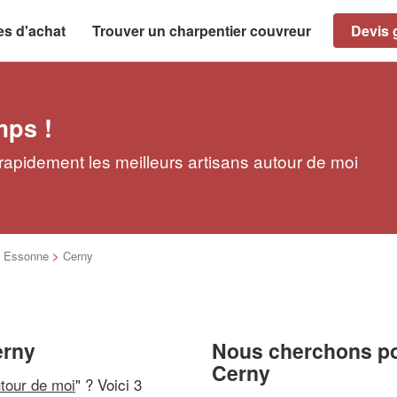
es d'achat
Trouver un charpentier couvreur
Devis g
mps !
rapidement les meilleurs artisans autour de moi
>
Essonne
>
Cerny
erny
Nous cherchons pou
Cerny
utour de moi
" ? Voici 3