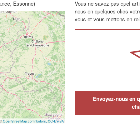
rance, Essonne)
Vous ne savez pas quel arti
nous en quelques clics vot
vous et vous mettons en rela
Envoyez-nous en qu
cha
 ©
OpenStreetMap contributors,
CC-BY-SA