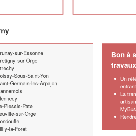
rny
runay-sur-Essonne
Bon à s
retigny-sur-Orge
travau
trechy
oissy-Sous-Saint-Yon
Un réf
aint-Germain-les-Arpajon
entran
annemois
La tra
ennecy
artisa
e-Plessis-Pate
MyBusi
euville-sur-Orge
Rendre
ondoufle
illy-la-Foret