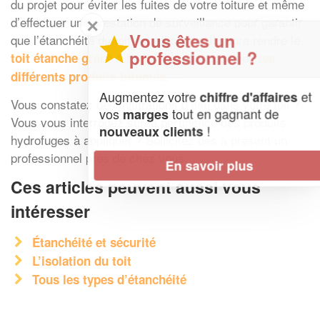
du projet pour éviter les fuites de votre toiture et même
d’effectuer une prestation de surveillance pour garantir
✕
Vous êtes un
que l’étanchéité du toit est efficiente. Il saura rendre le
professionnel ?
ainsi qu’avec
toit étanche grâce à l’asphalte
les
.
différents produits bitumés
Augmentez votre
et
chiffre d'affaires
Vous constatez des infiltrations d’eau dans votre toit ?
vos
tout en gagnant de
marges
Vous vous interrogez sur la pertinence des produits
!
nouveaux clients
hydrofuges à appliquer ? Sollicitez dès à présent un
professionnel près de chez vous.
En savoir plus
Ces articles peuvent aussi vous
intéresser
Étanchéité et sécurité
L’isolation du toit
Tous les types d’étanchéité