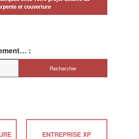
rpente et couverture
tement… :
URE
ENTREPRISE XP