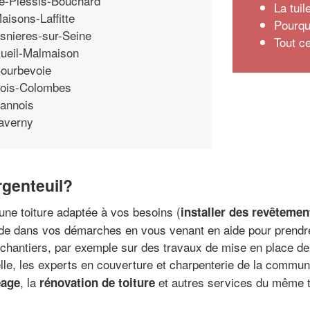
e-Plessis-Bouchard
La tui
aisons-Laffitte
Pourquo
snieres-sur-Seine
Tout c
ueil-Malmaison
ourbevoie
ois-Colombes
annois
averny
rgenteuil?
une toiture adaptée à vos besoins (
installer des revêtemen
ide dans vos démarches en vous venant en aide pour prendr
e chantiers, par exemple sur des travaux de mise en place d
nelle, les experts en couverture et charpenterie de la commun
, la
et autres services du même 
eage
rénovation de toiture