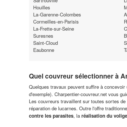
Sartrouville
L
Houilles
M
La-Garenne-Colombes
A
Cormeilles-en-Parisis
R
La-Frette-sur-Seine
C
Suresnes
B
Saint-Cloud
S
Eaubonne
T
Quel couvreur sélectionner à A
Quelques travaux peuvent suffire à concevoir 
d'exemple). Charpentier-couvreur.net vous gu
Les couvreurs travaillent sur toutes sortes d
réparation de lucarnes. Outre l'offre tradition
, la
contre les parasites
réalisation du volig