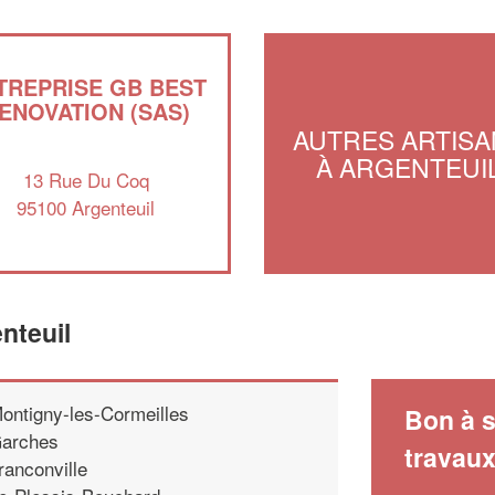
TREPRISE GB BEST
ENOVATION (SAS)
AUTRES ARTISA
À ARGENTEUI
13 Rue Du Coq
95100 Argenteuil
nteuil
ontigny-les-Cormeilles
Bon à s
arches
travau
ranconville