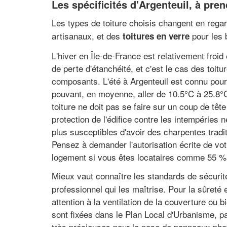
Les spécificités d'Argenteuil, à pre
Les types de toiture choisis changent en regard
artisanaux, et des
pour les 
toitures en verre
L'hiver en Île-de-France est relativement froid 
de perte d'étanchéité, et c'est le cas des toit
composants. L'été à Argenteuil est connu pou
pouvant, en moyenne, aller de 10.5°C à 25.8°C
toiture ne doit pas se faire sur un coup de têt
protection de l'édifice contre les intempéries
plus susceptibles d'avoir des charpentes tradi
Pensez à demander l'autorisation écrite de votr
logement si vous êtes locataires comme 55 % 
Mieux vaut connaître les standards de sécuri
professionnel qui les maîtrise. Pour la sûreté
attention à la ventilation de la couverture ou
sont fixées dans le Plan Local d'Urbanisme, pa
très précieuses pour la pose de panneaux photo