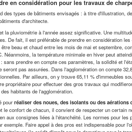
ndre en considération pour les travaux de charp
 des types de bâtiments envisagés : à titre d'illustration, 
bâtiments d'architecte.
et la pluviométrie à l'année assez significative. Une multitud
ures. De fait, il est préférable de prendre en considération le
r être beau et chaud entre les mois de mai et septembre, 
. Néanmoins, la température minimale en hiver peut atteindr
e : sans prendre en compte ces paramètres, la solidité et l'é
 ne seront pas assurées. Dans l'agglomération on compte 32,8
tionnelles. Par ailleurs, on y trouve 65,11 % d'immeubles so
e propriétaire pour effectuer des gros travaux qui modifieront
des habitants de l'agglomération.
té pour
réaliser des noues, des isolants ou des aérations d
 et le confort de chacun, il convient de respecter un certain
 bien aux consignes liées à l'étanchéité. Les normes pour les
r exemple. Faire appel à des pros est indispensable pour l'
voltaïques (le crédit d'impôt pour la domotique pour la tra