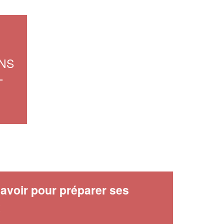
Vous êtes un
professionnel ?
Augmentez votre
et
chiffre d'affaires
vos
tout en gagnant de
marges
NS
!
nouveaux clients
L
En savoir plus
avoir pour préparer ses
x