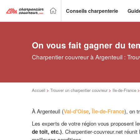
Conseils charpenterie
Guid
On vous fait gagner du te
Charpentier couvreur à Argenteuil : Trou
Accueil
>
Trouver un charpentier couvreur
>
Ile-de-France
À Argenteuil (
,
), on 
Val-d'Oise
Île-de-France
Les experts de votre région vous proposent le
. Charpentier-couvreur.net réunit 
de toit, etc.)
meilleures conditions.