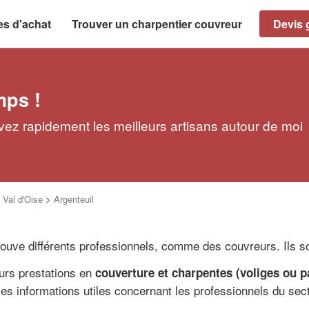
es d'achat
Trouver un charpentier couvreur
Devis g
mps !
vez rapidement les meilleurs artisans autour de moi
>
Val d'Oise
>
Argenteuil
trouve différents professionnels, comme des couvreurs. Ils s
urs prestations en
couverture et charpentes (voliges ou p
les informations utiles concernant les professionnels du sect