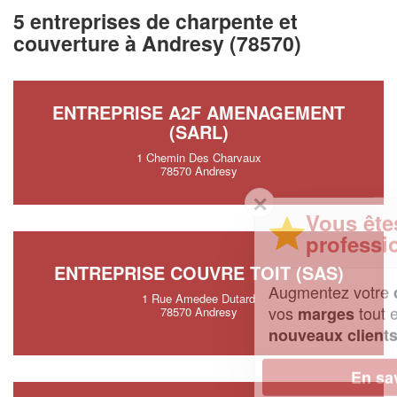
5 entreprises de charpente et
couverture à Andresy (78570)
ENTREPRISE A2F AMENAGEMENT
(SARL)
1 Chemin Des Charvaux
78570 Andresy
✕
Vous êtes un
professionnel ?
ENTREPRISE COUVRE TOIT (SAS)
Augmentez votre
et
chiffre d'affaires
1 Rue Amedee Dutard
vos
tout en gagnant de
marges
78570 Andresy
!
nouveaux clients
En savoir plus