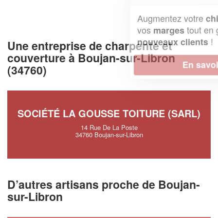
Augmentez votre
et
chiffre d'affaires
vos
tout en gagnant de
marges
!
nouveaux clients
Une entreprise de charpente et
couverture à Boujan-sur-Libron
En savoir plus
(34760)
SOCIÉTÉ LA GOUSSE TOITURE (SARL)
14 Rue De La Poste
34760 Boujan-sur-Libron
D’autres artisans proche de Boujan-
sur-Libron