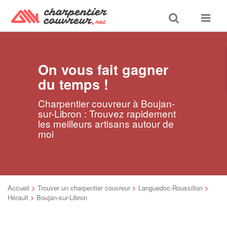
Toggle
Toggle
search
navigat
On vous fait gagner
du temps !
Charpentier couvreur à Boujan-
sur-Libron : Trouvez rapidement
les meilleurs artisans autour de
moi
Accueil
>
Trouver un charpentier couvreur
>
Languedoc-Roussillon
>
Hérault
>
Boujan-sur-Libron