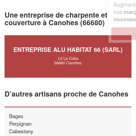
Augmentez votre
et
chiffre d'affaires
vos
tout en gagnant de
marges
Une entreprise de charpente et
!
nouveaux clients
couverture à Canohes (66680)
En savoir plus
ENTREPRISE ALU HABITAT 66 (SARL)
Ld La Coba
66680 Canohes
D’autres artisans proche de Canohes
Bages
Perpignan
Cabestany