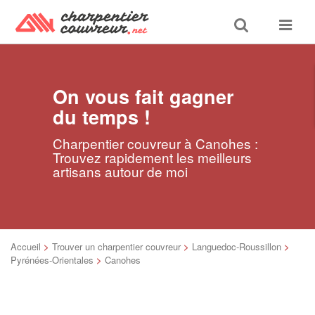
Toggle
Toggle
search
navigat
On vous fait gagner
du temps !
Charpentier couvreur à Canohes :
Trouvez rapidement les meilleurs
artisans autour de moi
Accueil
>
Trouver un charpentier couvreur
>
Languedoc-Roussillon
>
Pyrénées-Orientales
>
Canohes