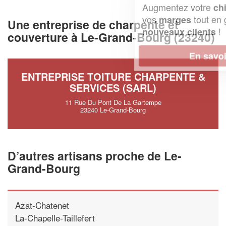
Augmentez votre
et
chiffre d'affaires
vos
tout en gagnant de
marges
Une entreprise de charpente et
!
nouveaux clients
couverture à Le-Grand-Bourg (23240)
En savoir plus
ENTREPRISE TOITURE CHARPENTE &
SERVICES (SARL)
11 Rue Du Pont De La Gartempe
23240 Le-Grand-Bourg
D’autres artisans proche de Le-
Grand-Bourg
Azat-Chatenet
La-Chapelle-Taillefert