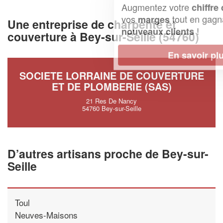
Augmentez votre
et
chiffre d'affaires
vos
tout en gagnant de
marges
Une entreprise de charpente et
!
nouveaux clients
couverture à Bey-sur-Seille (54760)
En savoir plus
SOCIETE LORRAINE DE COUVERTURE
ET DE PLOMBERIE (SAS)
21 Res De Nancy
54760 Bey-sur-Seille
D’autres artisans proche de Bey-sur-
Seille
Toul
Neuves-Maisons