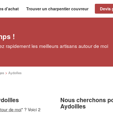
es d'achat
Trouver un charpentier couvreur
Devis g
mps !
ez rapidement les meilleurs artisans autour de moi
ges
>
Aydoilles
doilles
Nous cherchons pou
Aydoilles
utour de moi
" ? Voici 2