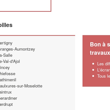
illes
ertigny
Bon à s
ranges-Aumontzey
travau
a-Salle
e-Val-d'Ajol
Les di
incey
L'écra
hiefosse
Tous l
athimenil
aulxures-sur-Moselotte
aintrux
erardmer
erdrupt