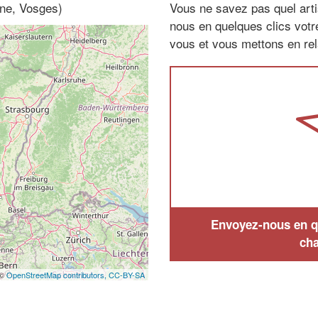
ine, Vosges)
Vous ne savez pas quel arti
nous en quelques clics vot
vous et vous mettons en rela
Envoyez-nous en qu
cha
 ©
OpenStreetMap contributors,
CC-BY-SA