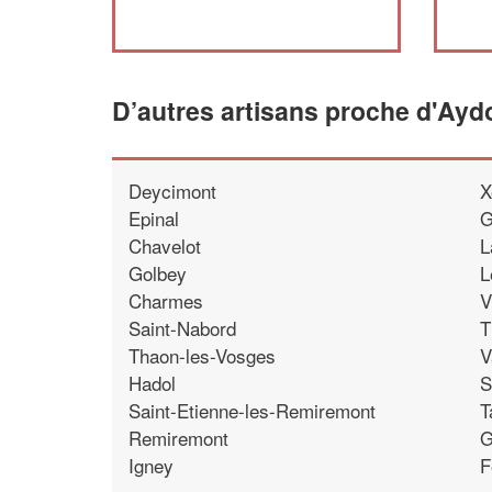
D’autres artisans proche d'Aydo
Deycimont
X
Epinal
G
Chavelot
L
Golbey
L
Charmes
V
Saint-Nabord
T
Thaon-les-Vosges
V
Hadol
S
Saint-Etienne-les-Remiremont
T
Remiremont
G
Igney
F