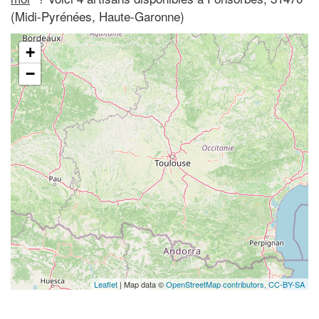
(Midi-Pyrénées, Haute-Garonne)
+
−
Leaflet
| Map data ©
OpenStreetMap contributors,
CC-BY-SA