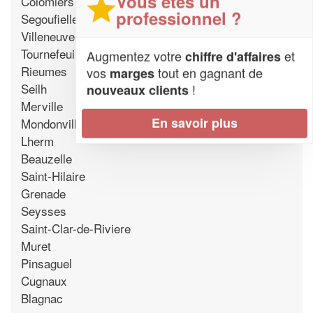
Vous êtes un
Colomiers
professionnel ?
Segoufielle
Villeneuve-Tolosane
Tournefeuille
Augmentez votre
et
chiffre d'affaires
Rieumes
vos
tout en gagnant de
marges
Seilh
!
nouveaux clients
Merville
En savoir plus
Mondonville
Lherm
Beauzelle
Saint-Hilaire
Grenade
Seysses
Saint-Clar-de-Riviere
Muret
Pinsaguel
Cugnaux
Blagnac