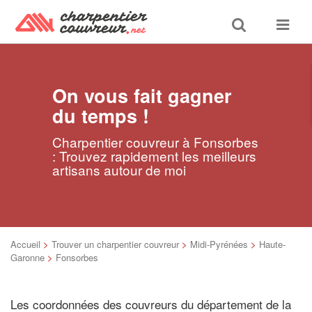
Toggle
Toggle
search
navigat
On vous fait gagner
du temps !
Charpentier couvreur à Fonsorbes
: Trouvez rapidement les meilleurs
artisans autour de moi
Accueil
>
Trouver un charpentier couvreur
>
Midi-Pyrénées
>
Haute-
Garonne
>
Fonsorbes
Les coordonnées des couvreurs du département de la