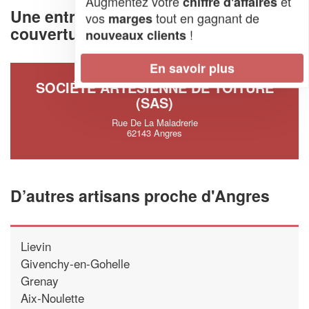
Augmentez votre
et
chiffre d'affaires
Une entreprise de charpente et
vos
tout en gagnant de
marges
couverture à Angres (62143)
!
nouveaux clients
En savoir plus
SOCIÉTÉ ARTESIENNE DE TOITURE
(SAS)
Rue De La Maladrerie
62143 Angres
D’autres artisans proche d'Angres
Lievin
Givenchy-en-Gohelle
Grenay
Aix-Noulette