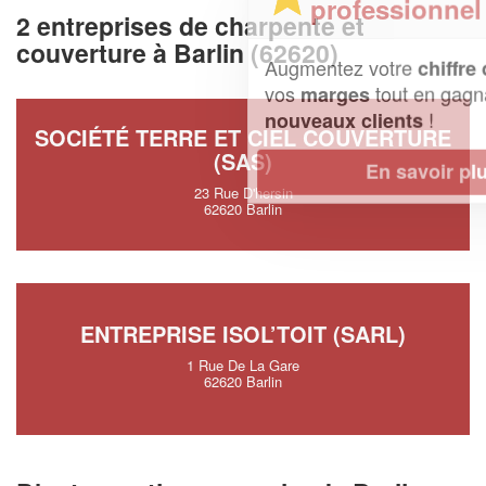
professionnel ?
2 entreprises de charpente et
couverture à Barlin (62620)
Augmentez votre
et
chiffre d'affaires
vos
tout en gagnant de
marges
!
nouveaux clients
SOCIÉTÉ TERRE ET CIEL COUVERTURE
(SAS)
En savoir plus
23 Rue D'hersin
62620 Barlin
ENTREPRISE ISOL’TOIT (SARL)
1 Rue De La Gare
62620 Barlin