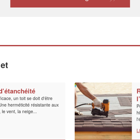
et
d’étanchéité
R
l
icace, un toit se doit d'être
Une herméticité résistante aux
P
le vent, la neige...
h
l
L