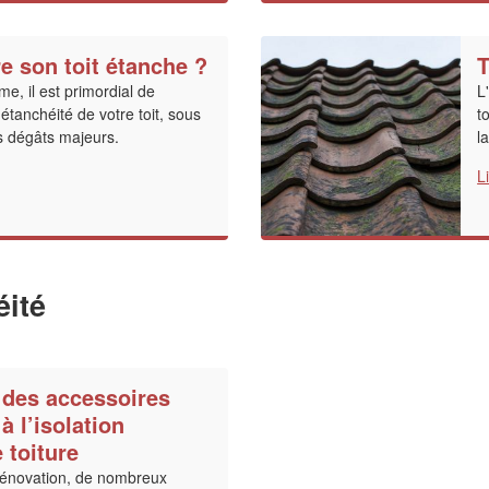
 son toit étanche ?
T
ème, il est primordial de
L
 étanchéité de votre toit, sous
t
s dégâts majeurs.
l
L
éité
 des accessoires
à l’isolation
 toiture
rénovation, de nombreux