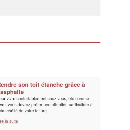
Augmentez votre
et
chiffre d'affaires
vos
tout en gagnant de
marges
!
nouveaux clients
En savoir plus
endre son toit étanche grâce à
’asphalte
our vivre confortablement chez vous, été comme
iver, vous devrez prêter une attention particulière à
'étanchéité de votre toiture.
ire la suite