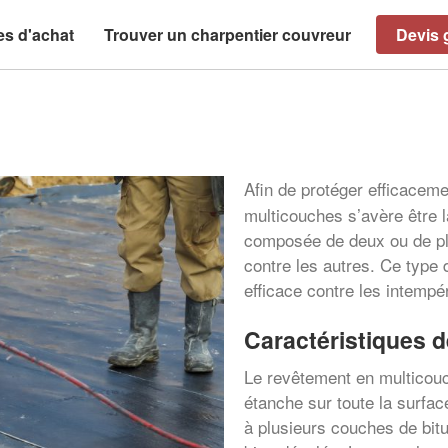
es d'achat
Trouver un charpentier couvreur
Devis g
Afin de protéger efficacem
multicouches s’avère être l
composée de deux ou de plu
contre les autres. Ce type d
efficace contre les intempé
Caractéristiques d
Le revêtement en multicouc
étanche sur toute la surface
à plusieurs couches de bit