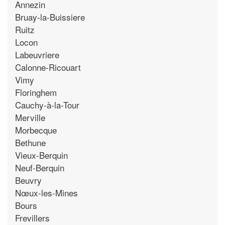
Annezin
Bruay-la-Buissiere
Ruitz
Locon
Labeuvriere
Calonne-Ricouart
Vimy
Floringhem
Cauchy-à-la-Tour
Merville
Morbecque
Bethune
Vieux-Berquin
Neuf-Berquin
Beuvry
Nœux-les-Mines
Bours
Frevillers