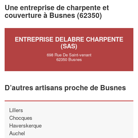
vos
tout en gagnan
marges
Une entreprise de charpente et
!
nouveaux clients
couverture à Busnes (62350)
En savoir plus
ENTREPRISE DELABRE CHARPENTE
(SAS)
698 Rue De Saint-venant
62350 Busnes
D’autres artisans proche de Busnes
Lillers
Chocques
Haverskerque
Auchel