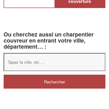
couverture
Ou cherchez aussi un charpentier
couvreur en entrant votre ville,
département… :
✕
Vous êtes un
professionnel 
Augmentez votre
chiffre d'