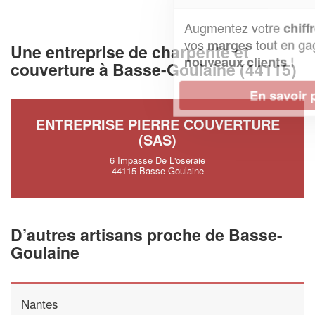
Augmentez votre
et
chiffre d'affaires
vos
tout en gagnant de
marges
Une entreprise de charpente et
!
nouveaux clients
couverture à Basse-Goulaine (44115)
En savoir plus
ENTREPRISE PIERRE COUVERTURE
(SAS)
6 Impasse De L'oseraie
44115 Basse-Goulaine
D’autres artisans proche de Basse-
Goulaine
Nantes