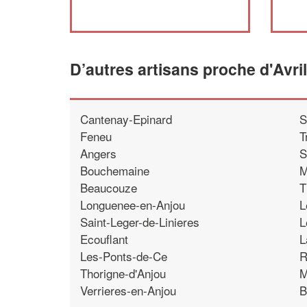
D’autres artisans proche d'Avril
Cantenay-Epinard
S
Feneu
T
Angers
S
Bouchemaine
M
Beaucouze
T
Longuenee-en-Anjou
L
Saint-Leger-de-Linieres
L
Ecouflant
L
Les-Ponts-de-Ce
R
Thorigne-d'Anjou
M
Verrieres-en-Anjou
B