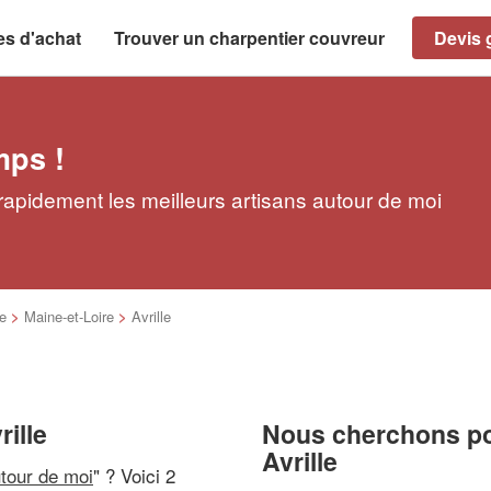
es d'achat
Trouver un charpentier couvreur
Devis g
mps !
 rapidement les meilleurs artisans autour de moi
re
>
Maine-et-Loire
>
Avrille
ille
Nous cherchons pou
Avrille
utour de moi
" ? Voici 2