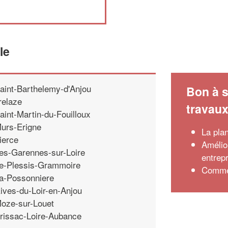
le
aint-Barthelemy-d'Anjou
Bon à s
relaze
travau
aint-Martin-du-Fouilloux
urs-Erigne
La pla
ierce
Amélior
es-Garennes-sur-Loire
entrep
e-Plessis-Grammoire
Commen
a-Possonniere
ives-du-Loir-en-Anjou
oze-sur-Louet
rissac-Loire-Aubance