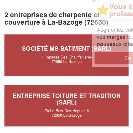
Vous êtes un
professionnel ?
2 entreprises de charpente et
couverture à La-Bazoge (72650)
Augmentez votre
et
chiffre d'affaires
vos
tout en gagnant de
marges
!
nouveaux clients
SOCIÉTÉ MS BATIMENT (SARL)
7 Impasse Des Chauffanieres
En savoir plus
72650 La-Bazoge
ENTREPRISE TOITURE ET TRADITION
(SARL)
Za Le Bois Des Hogues Ii
72650 La-Bazoge