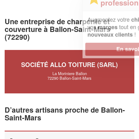
professionnel ?
Augmentez votre
et
chiffre d'affaires
Une entreprise de charpente et
vos
tout en gagnant de
marges
couverture à Ballon-Saint-Mars
!
nouveaux clients
(72290)
En savoir plus
SOCIÉTÉ ALLO TOITURE (SARL)
La Moriniere Ballon
72290 Ballon-Saint-Mars
D’autres artisans proche de Ballon-
Saint-Mars