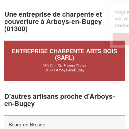
Augmentez votre
et
chiffre d'affaires
Une entreprise de charpente et
vos
tout en gagnant de
marges
couverture à Arboys-en-Bugey
!
nouveaux clients
(01300)
En savoir plus
ENTREPRISE CHARPENTE ARTS BOIS
(SARL)
259 Che Du Furans Thoys
01300 Arboys-en-Bugey
D’autres artisans proche d'Arboys-
en-Bugey
Bourg-en-Bresse