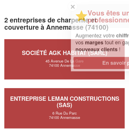
✕
Vous êtes un
professionnel ?
2 entreprises de charpente et
couverture à Annemasse (74100)
Augmentez votre
et
chiffre d'affaires
vos
tout en gagnant de
marges
!
nouveaux clients
SOCIÉTÉ AGK HABITAT (SARL)
45 Avenue De La Gare
En savoir plus
74100 Annemasse
ENTREPRISE LEMAN CONSTRUCTIONS
(SAS)
6 Rue Du Parc
74100 Annemasse