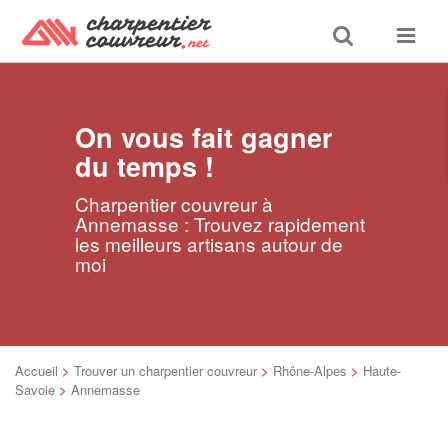
Toggle
Toggle
search
navigat
On vous fait gagner
du temps !
Charpentier couvreur à
Annemasse : Trouvez rapidement
les meilleurs artisans autour de
moi
Accueil
>
Trouver un charpentier couvreur
>
Rhône-Alpes
>
Haute-
Savoie
>
Annemasse