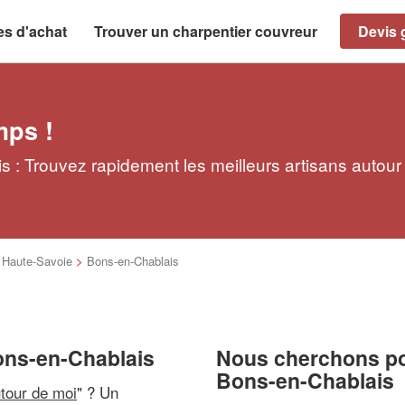
es d'achat
Trouver un charpentier couvreur
Devis g
mps !
 : Trouvez rapidement les meilleurs artisans autour
>
Haute-Savoie
>
Bons-en-Chablais
ons-en-Chablais
Nous cherchons pou
Bons-en-Chablais
utour de moi
" ? Un