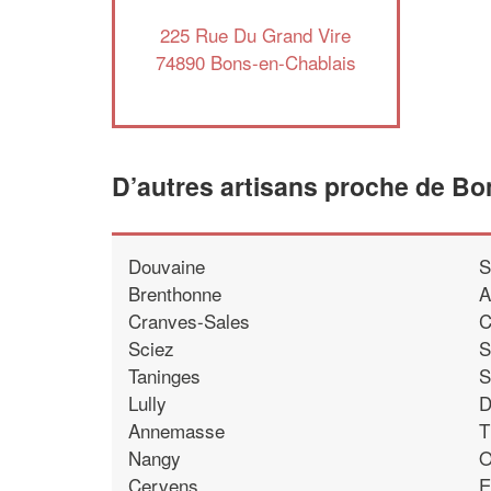
225 Rue Du Grand Vire
74890 Bons-en-Chablais
D’autres artisans proche de Bo
Douvaine
S
Brenthonne
A
Cranves-Sales
C
Sciez
S
Taninges
S
Lully
D
Annemasse
T
Nangy
O
Cervens
E