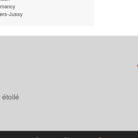
mancy
ers-Jussy
étoilé