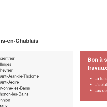
ns-en-Chablais
cientrier
Bon à s
llinges
travau
hevrier
aint-Jean-de-Tholome
La tui
aint-Jeoire
L'isola
ivonne-les-Bains
Les de
honon-les-Bains
nnion
taux