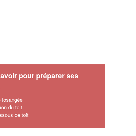
avoir pour préparer ses
x
le losangée
tion du toit
ssous de toit