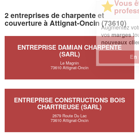
Vous êtes un
professionnel ?
2 entreprises de charpente et
couverture à Attignat-Oncin (73610)
Augmentez votre
et
chiffre d'affaires
vos
tout en gagnant de
marges
!
nouveaux clients
ENTREPRISE DAMIAN CHARPENTE
(SARL)
En savoir plus
Le Magnin
73610 Attignat-Oncin
ENTREPRISE CONSTRUCTIONS BOIS
CHARTREUSE (SARL)
2679 Route Du Lac
73610 Attignat-Oncin