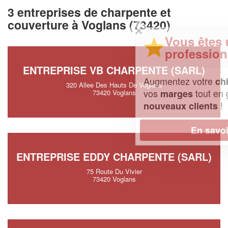
3 entreprises de charpente et
couverture à Voglans (73420)
✕
Vous êtes un
professionnel ?
ENTREPRISE VB CHARPENTE (SARL)
Augmentez votre
et
chiffre d'affaires
320 Allee Des Hauts De Voglans
vos
tout en gagnant de
marges
73420 Voglans
!
nouveaux clients
En savoir plus
ENTREPRISE EDDY CHARPENTE (SARL)
75 Route Du Vivier
73420 Voglans