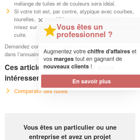
mélange de tuiles et de couleurs sera idéal.
Si votre toit est, par contre, atypique avec courbes,
tourelles, pentes différentes ou retournement,
✕
Vous êtes un
misez sur les tuiles classiques en béton ou en terre
professionnel ?
cuite.
Demandez conseil à l’un des professionnels inscrits
Augmentez votre
et
chiffre d'affaires
dans l’annuaire pour vous aider à faire le bon choix.
vos
tout en gagnant de
marges
Ces articles peuvent aussi vous
!
nouveaux clients
intéresser
En savoir plus
Comparatif des tuiles
Vous êtes un particulier ou une
entreprise et avez un projet