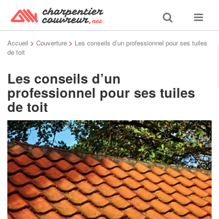
Toggle
Toggle
search
navigat
Accueil
>
Couverture
>
Les conseils d’un professionnel pour ses tuiles
de toit
Les conseils d’un
professionnel pour ses tuiles
de toit