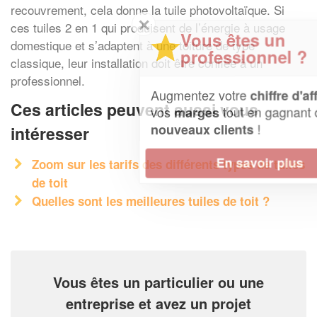
recouvrement, cela donne la tuile photovoltaïque. Si
✕
ces tuiles 2 en 1 qui produisent de l’énergie à usage
Vous êtes un
domestique et s’adaptent à une toiture de type
professionnel ?
classique, leur installation doit être confiée à un
professionnel.
Augmentez votre
et
chiffre d'affaires
Ces articles peuvent aussi vous
vos
tout en gagnant de
marges
!
nouveaux clients
intéresser
En savoir plus
Zoom sur les tarifs des différents types de tuiles
de toit
Quelles sont les meilleures tuiles de toit ?
Vous êtes un particulier ou une
entreprise et avez un projet