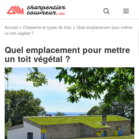
Toggle
Toggle
search
navigat
Accueil
>
Charpente et types de toits
>
Quel emplacement pour mettre
un toit végétal ?
Quel emplacement pour mettre
un toit végétal ?