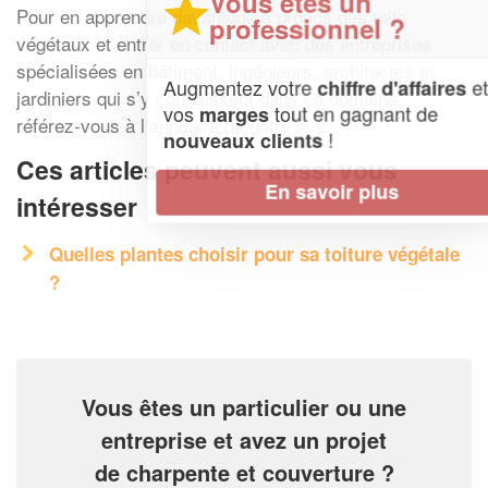
Vous êtes un
Pour en apprendre davantage à propos des toits
professionnel ?
végétaux et entrer en contact avec des entreprises
spécialisées en bâtiment, ingénieurs, architectes et
Augmentez votre
et
chiffre d'affaires
jardiniers qui s’y connaissent dans ce domaine,
vos
tout en gagnant de
marges
référez-vous à l’annuaire de notre site.
!
nouveaux clients
Ces articles peuvent aussi vous
En savoir plus
intéresser
Quelles plantes choisir pour sa toiture végétale
?
Vous êtes un particulier ou une
entreprise et avez un projet
de charpente et couverture ?