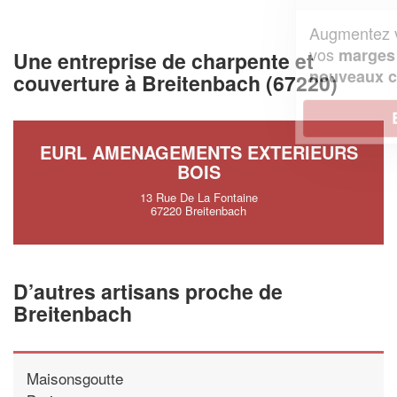
Augmentez votre
et
chiffre d'affaires
vos
tout en gagnant de
marges
Une entreprise de charpente et
!
nouveaux clients
couverture à Breitenbach (67220)
En savoir plus
EURL AMENAGEMENTS EXTERIEURS
BOIS
13 Rue De La Fontaine
67220 Breitenbach
D’autres artisans proche de
Breitenbach
Maisonsgoutte