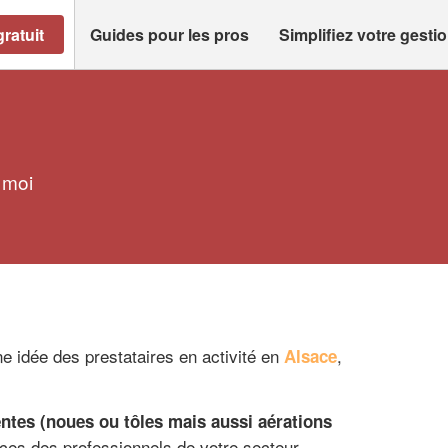
ratuit
Guides pour les pros
Simplifiez votre gesti
 moi
e idée des prestataires en activité en
,
Alsace
ntes (noues ou tôles mais aussi aérations
ces des professionnels de votre secteur.