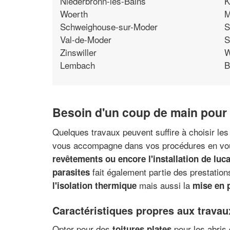
Niederbronn-les-Bains
K
Woerth
M
Schweighouse-sur-Moder
S
Val-de-Moder
S
Zinswiller
W
Lembach
B
Besoin d'un coup de main pour
Quelques travaux peuvent suffire à choisir les
vous accompagne dans vos procédures en vous 
revêtements ou encore l'installation de luc
fait également partie des prestation
parasites
mais aussi la
l'isolation thermique
mise en 
Caractéristiques propres aux travau
Opter pour des
pour les abris 
toitures plates