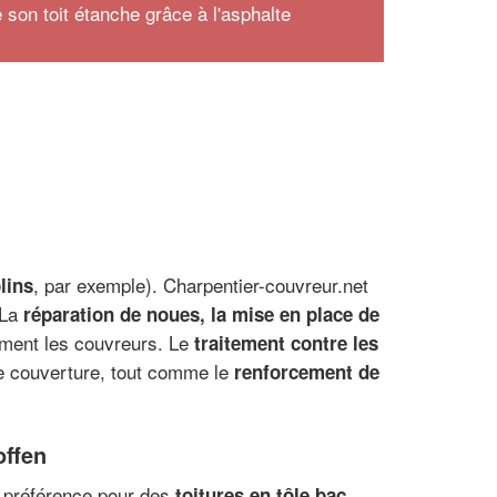
 son toit étanche grâce à l'asphalte
, par exemple). Charpentier-couvreur.net
lins
 La
réparation de noues, la mise en place de
ement les couvreurs. Le
traitement contre les
de couverture, tout comme le
renforcement de
offen
e préférence pour des
toitures en tôle bac