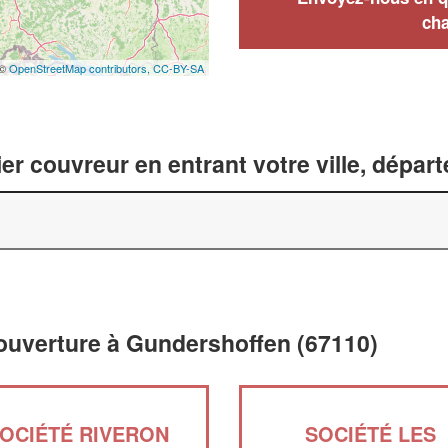
cha
 ©
OpenStreetMap contributors,
CC-BY-SA
er couvreur en entrant votre ville, dépar
couverture à Gundershoffen (67110)
OCIÉTÉ RIVERON
SOCIÉTÉ LES