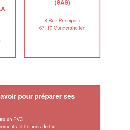
(SAS)
LA
8 Rue Principale
67110 Gundershoffen
n
✕
n
Vous êtes un
professionnel ?
Augmentez votre
et
chiffre d'affaires
vos
tout en gagnant de
marges
!
nouveaux clients
avoir pour préparer ses
En savoir plus
x
ture en PVC
ements et finitions de toit