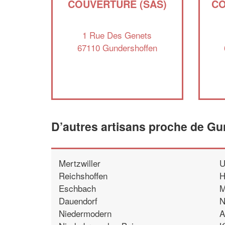
COUVERTURE (SAS)
CO
1 Rue Des Genets
67110 Gundershoffen
D’autres artisans proche de G
Mertzwiller
U
Reichshoffen
H
Eschbach
M
Dauendorf
N
Niedermodern
A