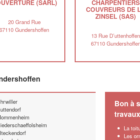
UVERTURE (SARL)
CHARPENTIERS
COUVREURS DE 
ZINSEL (SAS)
20 Grand Rue
67110 Gundershoffen
13 Rue D’uttenhoffe
67110 Gundershoffe
undershoffen
hrwiller
Bon à s
uttendorf
travau
ommenheim
iederschaeffolsheim
La toi
lteckendorf
Les orn