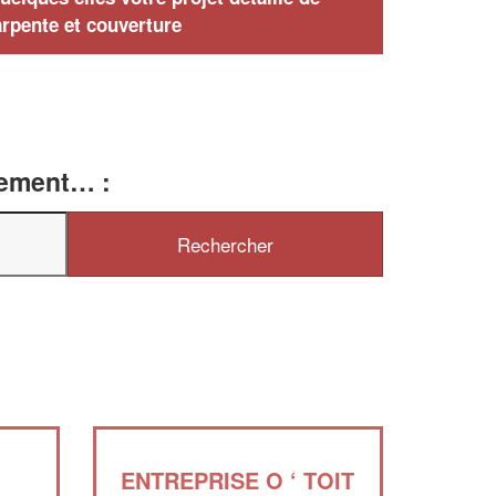
rpente et couverture
tement… :
ENTREPRISE O ‘ TOIT