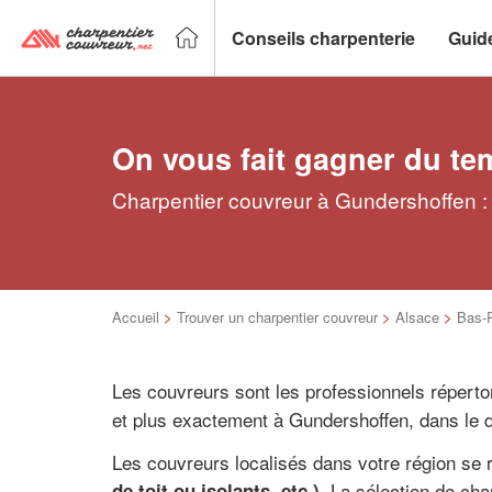
Conseils charpenterie
Guid
On vous fait gagner du te
Charpentier couvreur à Gundershoffen : 
Accueil
>
Trouver un charpentier couvreur
>
Alsace
>
Bas-
Les couvreurs sont les professionnels réperto
et plus exactement à Gundershoffen, dans le
Les couvreurs localisés dans votre région se
. La sélection de ch
de toit ou isolants, etc.)