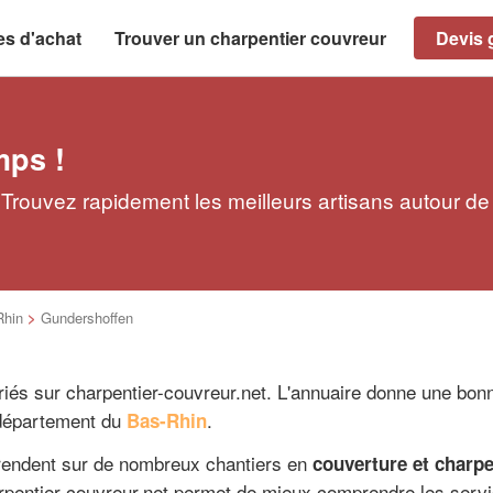
es d'achat
Trouver un charpentier couvreur
Devis g
mps !
Trouvez rapidement les meilleurs artisans autour de
Rhin
>
Gundershoffen
riés sur charpentier-couvreur.net. L'annuaire donne une bonn
 département du
.
Bas-Rhin
 rendent sur de nombreux chantiers en
couverture et charpe
arpentier-couvreur.net permet de mieux comprendre les servi