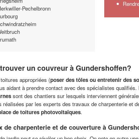
riegsheim
Rendre
erkwiller-Pechelbronn
urbourg
chwindratzheim
eitbruch
rumath
 trouver un couvreur à Gundershoffen?
 toitures appropriées (
poser des tôles ou entretenir des so
aidant à prendre contact avec des spécialistes qualifiés.
sont des chantiers sur lesquels interviennent général
arnes
s réalisées par les experts des travaux de charpenterie et 
.
place de toitures photovoltaïques
x de charpenterie et de couverture à Gundersh
de jardin peut se révéler un bon choix. On note en outre un