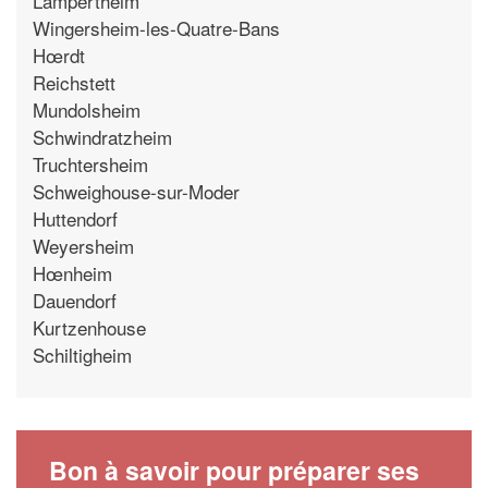
Lampertheim
Wingersheim-les-Quatre-Bans
Hœrdt
Reichstett
Mundolsheim
Schwindratzheim
Truchtersheim
Schweighouse-sur-Moder
Huttendorf
Weyersheim
Hœnheim
Dauendorf
Kurtzenhouse
Schiltigheim
Bon à savoir pour préparer ses