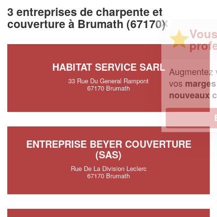
3 entreprises de charpente et
✕
couverture à Brumath (67170)
Vous êtes un
professionnel ?
HABITAT SERVICE SARL
Augmentez votre
et
chiffre d'affaires
33 Rue Du General Rampont
vos
tout en gagnant de
marges
67170 Brumath
!
nouveaux clients
En savoir plus
ENTREPRISE BEYER COUVERTURE
(SAS)
Rue De La Division Leclerc
67170 Brumath