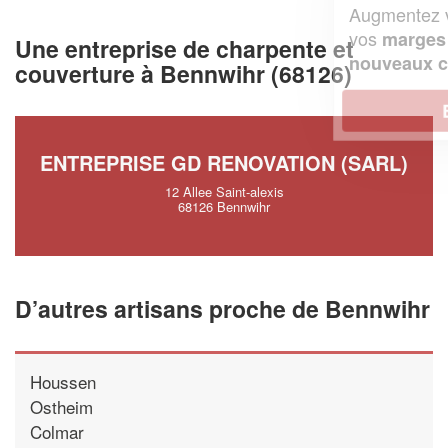
Augmentez votre
et
chiffre d'affaires
vos
tout en gagnant de
marges
Une entreprise de charpente et
!
nouveaux clients
couverture à Bennwihr (68126)
En savoir plus
ENTREPRISE GD RENOVATION (SARL)
12 Allee Saint-alexis
68126 Bennwihr
D’autres artisans proche de Bennwihr
Houssen
Ostheim
Colmar