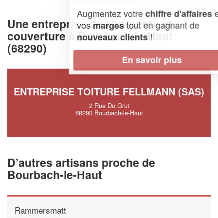
Augmentez votre
et
chiffre d'affaires
Une entreprise de charpente et
vos
tout en gagnant de
marges
couverture à Bourbach-le-Haut
!
nouveaux clients
(68290)
En savoir plus
ENTREPRISE TOITURE FELLMANN (SAS)
2 Rue Du Grut
68290 Bourbach-le-Haut
D’autres artisans proche de
Bourbach-le-Haut
Rammersmatt