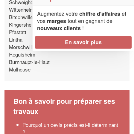
Schweighouse-Thann
Wittenheim
Augmentez votre
et
chiffre d'affaires
Bitschwiller-les-Thann
vos
tout en gagnant de
marges
Kingersheim
!
nouveaux clients
Pfastatt
Linthal
En savoir plus
Morschwiller-le-Bas
Reguisheim
Burnhaupt-le-Haut
Mulhouse
Bon à savoir pour préparer ses
travaux
Pourquoi un devis précis est-il déterminant
?