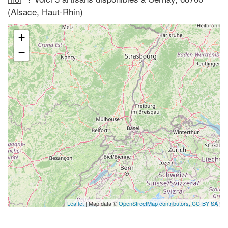
(Alsace, Haut-Rhin)
+
−
Leaflet
| Map data ©
OpenStreetMap contributors,
CC-BY-SA