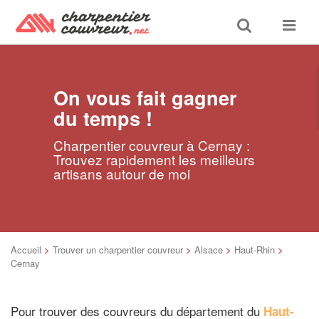
Toggle
Toggle
search
navigat
On vous fait gagner
du temps !
Charpentier couvreur à Cernay :
Trouvez rapidement les meilleurs
artisans autour de moi
Accueil
>
Trouver un charpentier couvreur
>
Alsace
>
Haut-Rhin
>
Cernay
Pour trouver des couvreurs du département du
Haut-